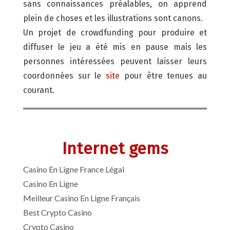
sans connaissances préalables, on apprend
plein de choses et les illustrations sont canons.
Un projet de crowdfunding pour produire et
diffuser le jeu a été mis en pause mais les
personnes intéressées peuvent laisser leurs
coordonnées sur le
site
pour être tenues au
courant.
Internet gems
Casino En Ligne France Légal
Casino En Ligne
Meilleur Casino En Ligne Français
Best Crypto Casino
Crypto Casino