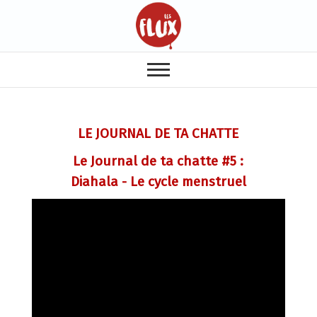
LE JOURNAL DE TA CHATTE
Le Journal de ta chatte #5 :
Diahala - Le cycle menstruel