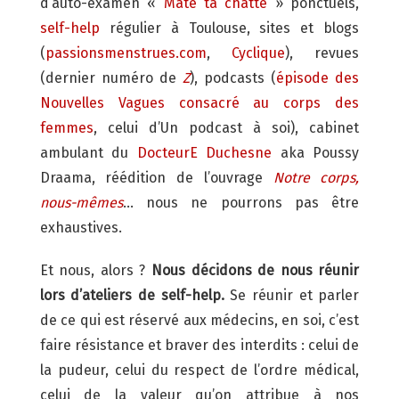
d’auto-examen «
Mate ta chatte
» ponctuels,
self-help
régulier à Toulouse, sites et blogs
(
passionsmenstrues.com
,
Cyclique
), revues
(dernier numéro de
Z
), podcasts (
épisode des
Nouvelles Vagues consacré au corps des
femmes
, celui d’Un podcast à soi), cabinet
ambulant du
DocteurE Duchesne
aka Poussy
Draama, réédition de l’ouvrage
Notre corps,
nous-mêmes
… nous ne pourrons pas être
exhaustives.
Et nous, alors ?
Nous décidons de nous réunir
lors d’ateliers de self-help.
Se réunir et parler
de ce qui est réservé aux médecins, en soi, c’est
faire résistance et braver des interdits : celui de
la pudeur, celui du respect de l’ordre médical,
celui de la valeur qu’on attribue à nos