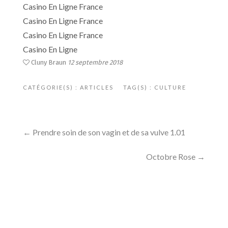
Casino En Ligne France
Casino En Ligne France
Casino En Ligne France
Casino En Ligne
Cluny Braun
12 septembre 2018
CATÉGORIE(S) :
ARTICLES
TAG(S) :
CULTURE
←
Prendre soin de son vagin et de sa vulve 1.01
Octobre Rose
→