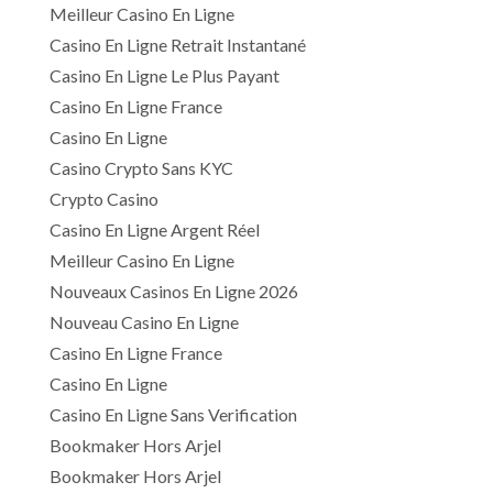
Meilleur Casino En Ligne
Casino En Ligne Retrait Instantané
Casino En Ligne Le Plus Payant
Casino En Ligne France
Casino En Ligne
Casino Crypto Sans KYC
Crypto Casino
Casino En Ligne Argent Réel
Meilleur Casino En Ligne
Nouveaux Casinos En Ligne 2026
Nouveau Casino En Ligne
Casino En Ligne France
Casino En Ligne
Casino En Ligne Sans Verification
Bookmaker Hors Arjel
Bookmaker Hors Arjel