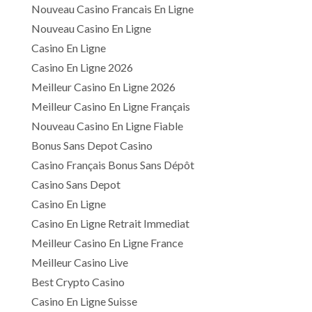
Nouveau Casino Francais En Ligne
Nouveau Casino En Ligne
Casino En Ligne
Casino En Ligne 2026
Meilleur Casino En Ligne 2026
Meilleur Casino En Ligne Français
Nouveau Casino En Ligne Fiable
Bonus Sans Depot Casino
Casino Français Bonus Sans Dépôt
Casino Sans Depot
Casino En Ligne
Casino En Ligne Retrait Immediat
Meilleur Casino En Ligne France
Meilleur Casino Live
Best Crypto Casino
Casino En Ligne Suisse