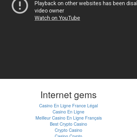
Internet gems
Casino En Ligne France Légal
Casino En Ligne
Meilleur Casino En Ligne Français
Best Crypto Casino
Crypto Casino
Casino Crypto