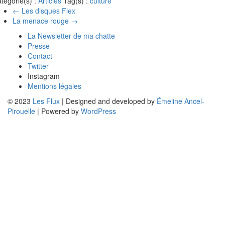
tégorie(s) :
Articles
Tag(s) :
culture
←
Les disques Flex
La menace rouge
→
La Newsletter de ma chatte
Presse
Contact
Twitter
Instagram
Mentions légales
© 2023
Les Flux
| Designed and developed by
Émeline Ancel-
Pirouelle
| Powered by
WordPress