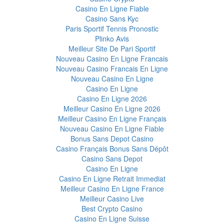
Casino En Ligne Fiable
Casino Sans Kyc
Paris Sportif Tennis Pronostic
Plinko Avis
Meilleur Site De Pari Sportif
Nouveau Casino En Ligne Francais
Nouveau Casino Francais En Ligne
Nouveau Casino En Ligne
Casino En Ligne
Casino En Ligne 2026
Meilleur Casino En Ligne 2026
Meilleur Casino En Ligne Français
Nouveau Casino En Ligne Fiable
Bonus Sans Depot Casino
Casino Français Bonus Sans Dépôt
Casino Sans Depot
Casino En Ligne
Casino En Ligne Retrait Immediat
Meilleur Casino En Ligne France
Meilleur Casino Live
Best Crypto Casino
Casino En Ligne Suisse