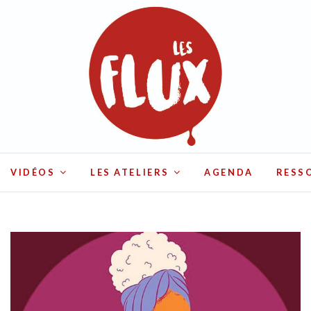
VIDÉOS
LES ATELIERS
AGENDA
RESS