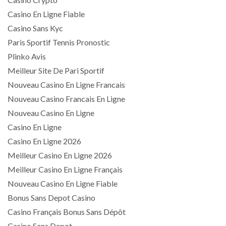
Casino En Ligne Fiable
Casino Sans Kyc
Paris Sportif Tennis Pronostic
Plinko Avis
Meilleur Site De Pari Sportif
Nouveau Casino En Ligne Francais
Nouveau Casino Francais En Ligne
Nouveau Casino En Ligne
Casino En Ligne
Casino En Ligne 2026
Meilleur Casino En Ligne 2026
Meilleur Casino En Ligne Français
Nouveau Casino En Ligne Fiable
Bonus Sans Depot Casino
Casino Français Bonus Sans Dépôt
Casino Sans Depot