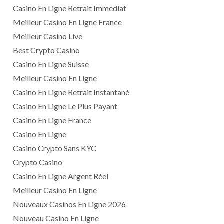
Casino En Ligne Retrait Immediat
Meilleur Casino En Ligne France
Meilleur Casino Live
Best Crypto Casino
Casino En Ligne Suisse
Meilleur Casino En Ligne
Casino En Ligne Retrait Instantané
Casino En Ligne Le Plus Payant
Casino En Ligne France
Casino En Ligne
Casino Crypto Sans KYC
Crypto Casino
Casino En Ligne Argent Réel
Meilleur Casino En Ligne
Nouveaux Casinos En Ligne 2026
Nouveau Casino En Ligne