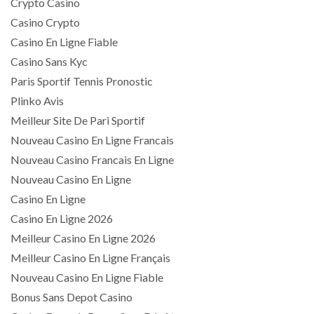
Crypto Casino
Casino Crypto
Casino En Ligne Fiable
Casino Sans Kyc
Paris Sportif Tennis Pronostic
Plinko Avis
Meilleur Site De Pari Sportif
Nouveau Casino En Ligne Francais
Nouveau Casino Francais En Ligne
Nouveau Casino En Ligne
Casino En Ligne
Casino En Ligne 2026
Meilleur Casino En Ligne 2026
Meilleur Casino En Ligne Français
Nouveau Casino En Ligne Fiable
Bonus Sans Depot Casino