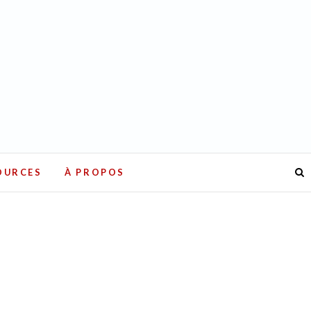
OURCES
À PROPOS