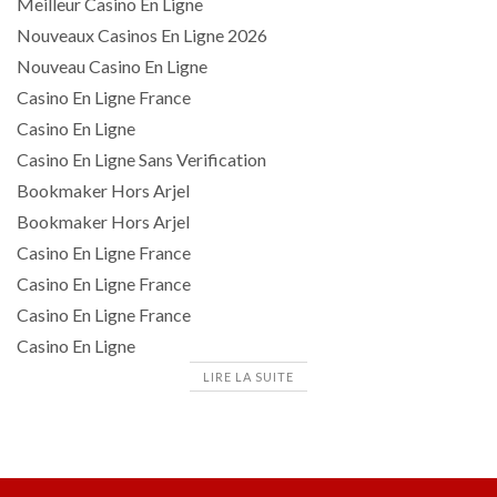
Meilleur Casino En Ligne
Nouveaux Casinos En Ligne 2026
Nouveau Casino En Ligne
Casino En Ligne France
Casino En Ligne
Casino En Ligne Sans Verification
Bookmaker Hors Arjel
Bookmaker Hors Arjel
Casino En Ligne France
Casino En Ligne France
Casino En Ligne France
Casino En Ligne
LIRE LA SUITE