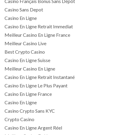
Casino Français Bonus Sans Dépôt
Casino Sans Depot
Casino En Ligne
Casino En Ligne Retrait Immediat
Meilleur Casino En Ligne France
Meilleur Casino Live
Best Crypto Casino
Casino En Ligne Suisse
Meilleur Casino En Ligne
Casino En Ligne Retrait Instantané
Casino En Ligne Le Plus Payant
Casino En Ligne France
Casino En Ligne
Casino Crypto Sans KYC
Crypto Casino
Casino En Ligne Argent Réel