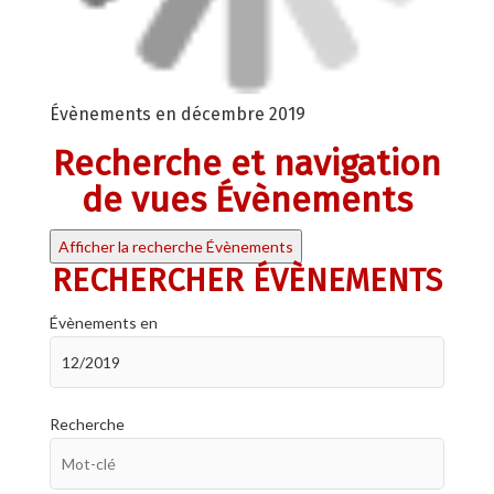
Évènements en décembre 2019
Recherche et navigation
de vues Évènements
Afficher la recherche Évènements
RECHERCHER ÉVÈNEMENTS
Évènements en
Recherche