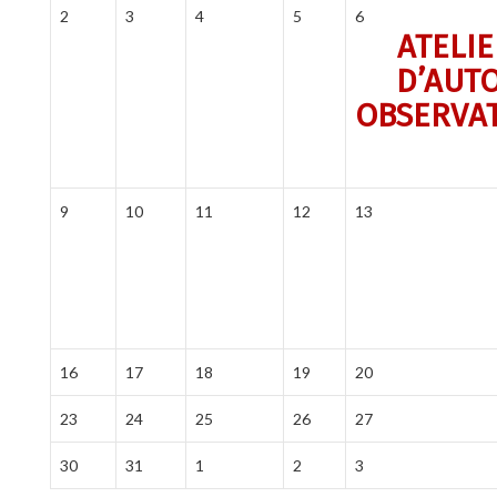
2
3
4
5
6
ATELI
D’AUT
OBSERVA
9
10
11
12
13
16
17
18
19
20
23
24
25
26
27
30
31
1
2
3