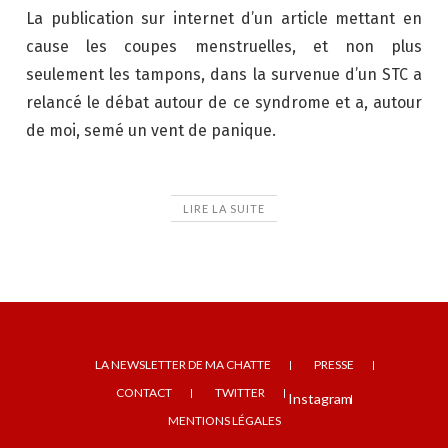
La publication sur internet d’un article mettant en
cause les coupes menstruelles, et non plus
seulement les tampons, dans la survenue d’un STC a
relancé le débat autour de ce syndrome et a, autour
de moi, semé un vent de panique.
LIRE LA SUITE
LA NEWSLETTER DE MA CHATTE
PRESSE
CONTACT
TWITTER
Instagram
MENTIONS LÉGALES