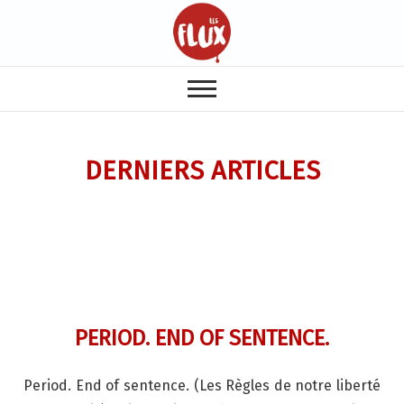
DERNIERS ARTICLES
PERIOD. END OF SENTENCE.
Period. End of sentence. (Les Règles de notre liberté