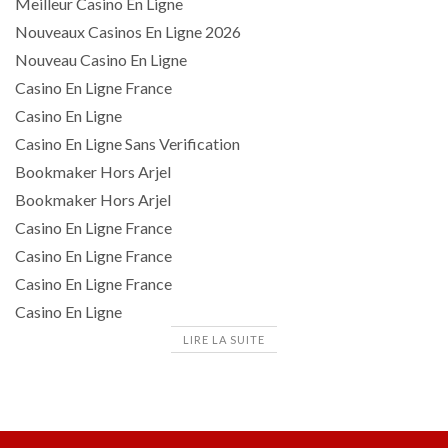
Meilleur Casino En Ligne
Nouveaux Casinos En Ligne 2026
Nouveau Casino En Ligne
Casino En Ligne France
Casino En Ligne
Casino En Ligne Sans Verification
Bookmaker Hors Arjel
Bookmaker Hors Arjel
Casino En Ligne France
Casino En Ligne France
Casino En Ligne France
Casino En Ligne
LIRE LA SUITE